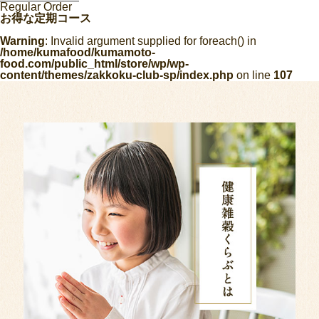
Regular Order
お得な定期コース
Warning
: Invalid argument supplied for foreach() in
/home/kumafood/kumamoto-
food.com/public_html/store/wp/wp-
content/themes/zakkoku-club-sp/index.php
on line
107