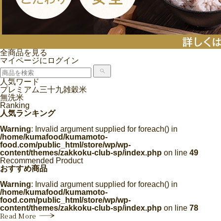
全商品を見る
マイページにログイン
人気ワード
プレミアム三十九雑穀米
無洗米
Ranking
人気ランキング
Warning
: Invalid argument supplied for foreach() in
/home/kumafood/kumamoto-
food.com/public_html/store/wp/wp-
content/themes/zakkoku-club-sp/index.php
on line
49
Recommended Product
おすすめ商品
Warning
: Invalid argument supplied for foreach() in
/home/kumafood/kumamoto-
food.com/public_html/store/wp/wp-
content/themes/zakkoku-club-sp/index.php
on line
78
Read More