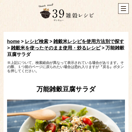
home
>
レシピ検索
>
雑穀米レシピを使用方法別で探す
>
雑穀米を使ったそのまま使用・炒るレシピ
>
万能雑穀
豆腐サラダ
※上記について、検索経由が異なって表示されている場合があります。そ
の際、１つ前のページに戻られたい場合は恐れ入りますが『戻る』ボタン
を押してください。
万能雑穀豆腐サラダ