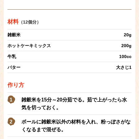
材料
（12個分）
雑穀米
20g
ホットケーキミックス
200g
牛乳
100cc
バター
大さじ1
作り方
雑穀米を15分～20分茹でる。茹で上がったら水
気を切っておく。
ボールに雑穀米以外の材料を入れ、粉っぽさがな
くなるまで混ぜる。