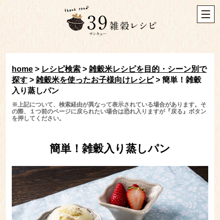
home
>
レシピ検索
>
雑穀米レシピを目的・シーン別で
探す
>
雑穀米を使ったお子様向けレシピ
>
簡単！雑穀
入り蒸しパン
※上記について、検索経由が異なって表示されている場合があります。そ
の際、１つ前のページに戻られたい場合は恐れ入りますが『戻る』ボタン
を押してください。
簡単！雑穀入り蒸しパン