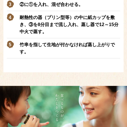
②に①を入れ、混ぜ合わせる。
耐熱性の器（プリン型等）の中に紙カップを敷
き、③を8分目まで流し入れ、蒸し器で12～15分
中火で蒸す。
竹串を指して生地が付かなければ蒸し上がりで
す。