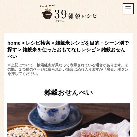
home
>
レシピ検索
>
雑穀米レシピを目的・シーン別で
探す
>
雑穀米を使ったおもてなしレシピ
>
雑穀おせん
べい
※上記について、検索経由が異なって表示されている場合があります。そ
の際、１つ前のページに戻られたい場合は恐れ入りますが『戻る』ボタン
を押してください。
雑穀おせんべい